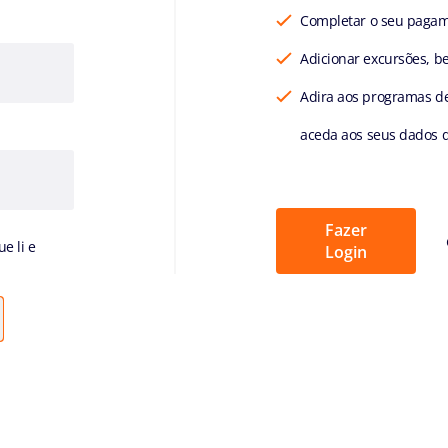
Completar o seu paga
Adicionar excursões, b
Adira aos programas de
aceda aos seus dados
Fazer
e li e
Login