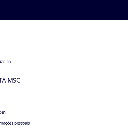
uzeiro
TA MSC
k-in
ormações pessoais