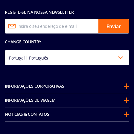
REGISTE-SE NA NOSSA NEWSLETTER
Enviar
CHANGE COUNTRY
Portugal | Português
INFORMAÇÕES CORPORATIVAS
Sobre a MSC
INFORMAÇÕES DE VIAGEM
Parcerias
Programa Cruzeiro Futuro
Sustentabilidade
NOTÍCIAS & CONTATOS
Política de Conduta do Passageiro (inglês)
Em Conformidade com a Integridade
Declaracao de Accessibilidade
Antes de viajar
Corporativo e fretamentos
Media room