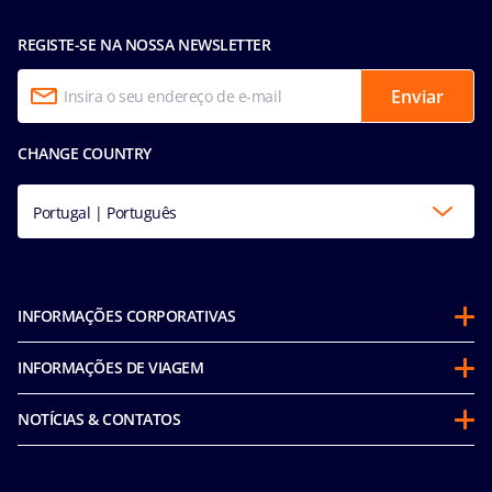
REGISTE-SE NA NOSSA NEWSLETTER
Enviar
CHANGE COUNTRY
Portugal | Português
INFORMAÇÕES CORPORATIVAS
Sobre a MSC
INFORMAÇÕES DE VIAGEM
Parcerias
Programa Cruzeiro Futuro
Sustentabilidade
NOTÍCIAS & CONTATOS
Política de Conduta do Passageiro (inglês)
Em Conformidade com a Integridade
Declaracao de Accessibilidade
Antes de viajar
Corporativo e fretamentos
Media room