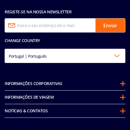
REGISTE-SE NA NOSSA NEWSLETTER
Enviar
CHANGE COUNTRY
Portugal | Português
INFORMAÇÕES CORPORATIVAS
Sobre a MSC
INFORMAÇÕES DE VIAGEM
Parcerias
Programa Cruzeiro Futuro
Sustentabilidade
NOTÍCIAS & CONTATOS
Política de Conduta do Passageiro (inglês)
Em Conformidade com a Integridade
Declaracao de Accessibilidade
Antes de viajar
Corporativo e fretamentos
Media room