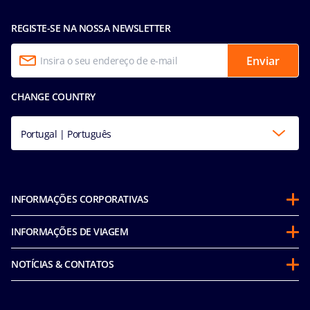
REGISTE-SE NA NOSSA NEWSLETTER
Enviar
CHANGE COUNTRY
Portugal | Português
INFORMAÇÕES CORPORATIVAS
Sobre a MSC
INFORMAÇÕES DE VIAGEM
Parcerias
Programa Cruzeiro Futuro
Sustentabilidade
NOTÍCIAS & CONTATOS
Política de Conduta do Passageiro (inglês)
Em Conformidade com a Integridade
Declaracao de Accessibilidade
Antes de viajar
Corporativo e fretamentos
Media room