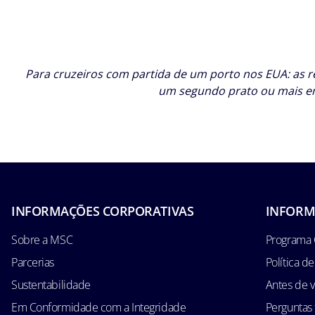
Para cruzeiros com partida de um porto nos EUA: as re
um segundo prato ou mais em 
INFORMAÇÕES CORPORATIVAS
INFORM
Sobre a MSC
Programa 
Parcerias
Política d
Sustentabilidade
Antes de v
Em Conformidade com a Integridade
Perguntas