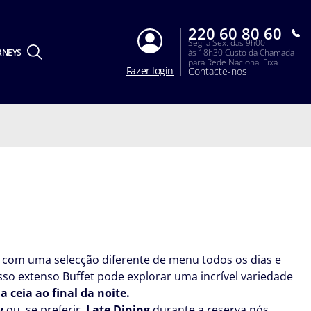
220 60 80 60
Seg. a Sex. das 9h00
RNEYS
às 18h30 Custo da Chamada
para Rede Nacional Fixa
Fazer login
Contacte-nos
 com uma selecção diferente de menu todos os dias e
so extenso Buffet pode explorar uma incrível variedade
 ceia ao final da noite.
ly
ou, se preferir,
Late Dining
durante a reserva nós