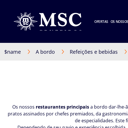
OFERTAS
OS NOSSOS
$name
A bordo
Refeições e bebidas
Os nossos
restaurantes principais
a bordo dar-lhe-ã
pratos assinados por chefes premiados, da gastronomia
de especialidades. Este 
Dependendo de seu navio e experiência escolhida, 