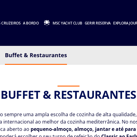
 CRUZEIROS
A BORDO
MSC YACHT CLUB
GERIR RESERVA
EXPLORA JOU
Buffet & Restaurantes
BUFFET & RESTAURANTES
o sempre uma ampla escolha de cozinha de alta qualidade,
 internacional ao melhor da cozinha mediterrânica. No nos
fica aberto ao
pequeno-almoço, almoço, jantar e até para a
poderá escolher o seu turno de refeição do
Classic ao Ear