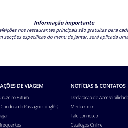
Informação importante
feições nos restaurantes principais são gratuitas para ca
secções específicas do menu de jantar, será aplicada uma
AÇÕES DE VIAGEM
NOTÍCIAS & CONTATOS
Cruzeiro Futuro
Declaracao de Accessibilidad
e Conduta do Passageiro (inglês)
Media room
iajar
Fale connosco
 frequentes
Catálogos Online