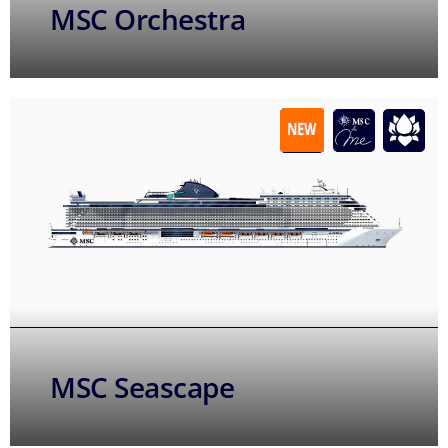
MSC Orchestra
MSC Seascape