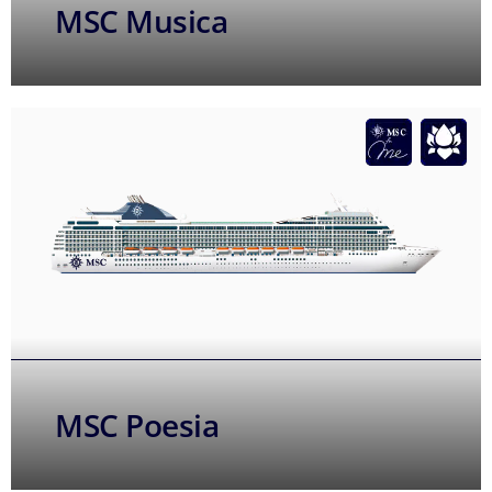
MSC Musica
MSC Poesia