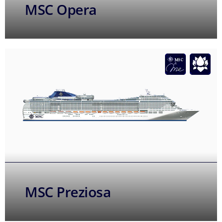
MSC Opera
MSC Preziosa