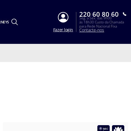
220 60 80 60
Seg. a Sex. das 9h00
RNEYS
às 18h30 Custo da Chamada
para Rede Nacional Fixa
Fazer login
Contacte-nos