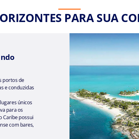
ORIZONTES PARA SUA C
undo
s portos de
das e conduzidas
lugares únicos
iva para os
o Caribe possui
ense com bares,