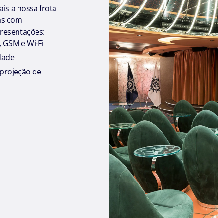
ais a nossa frota
das com
presentações:
, GSM e Wi-Fi
idade
 projeção de