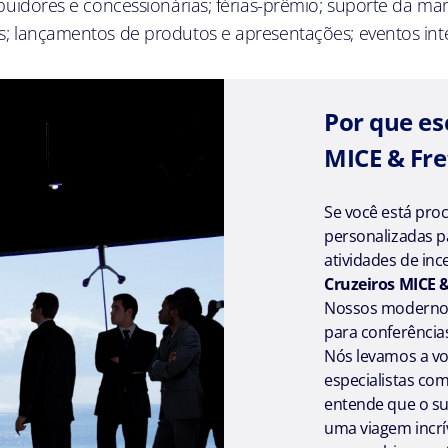
ribuidores e concessionárias; férias-prêmio; suporte da 
s; lançamentos de produtos e apresentações; eventos int
Por que es
MICE & Fr
Se você está proc
personalizadas p
atividades de inc
Cruzeiros MICE 
Nossos modernos 
para conferência
Nós levamos a v
especialistas co
entende que o s
uma viagem incrí