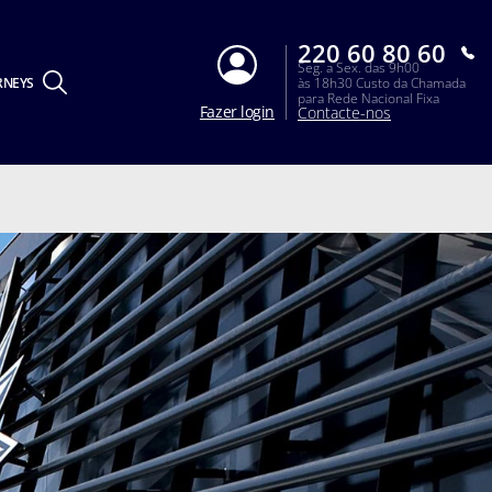
220 60 80 60
Seg. a Sex. das 9h00
RNEYS
às 18h30 Custo da Chamada
para Rede Nacional Fixa
Fazer login
Contacte-nos