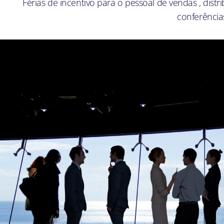
Férias de incentivo para o pessoal de vendas , dist
conferência