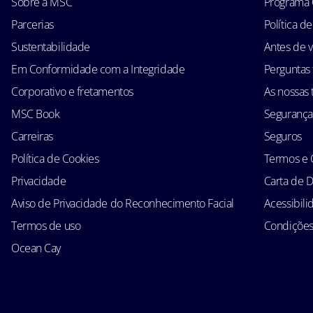
Sobre a MSC
Programa 
Parcerias
Política d
Sustentabilidade
Antes de v
Em Conformidade com a Integridade
Perguntas
Corporativo e fretamentos
As nossas t
MSC Book
Segurança
Carreiras
Seguros
Política de Cookies
Termos e 
Privacidade
Carta de D
Aviso de Privacidade do Reconhecimento Facial
Acessibil
Termos de uso
Condições 
Ocean Cay