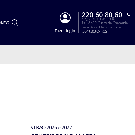
220 60 80 60
Seg. a Sex. das 9h00
RNEYS
às 18h30 Custo da Chamada
para Rede Nacional Fixa
Fazer login
Contacte-nos
VERÃO 2026 e 2027