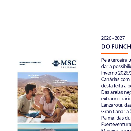
2026 - 2027
DO FUNCH
Pela terceira
dar a possibil
Inverno 2026/2
Canárias com 
desta feita a 
Das areias neg
extraordinári
Lanzarote, da
Gran Canaria à
Palma, das du
Fuerteventura 
Madeira, prove