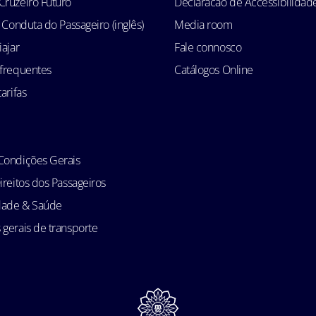
Cruzeiro Futuro
Declaracao de Accessibilidad
e Conduta do Passageiro (inglês)
Media room
iajar
Fale connosco
 frequentes
Catálogos Online
arifas
Condições Gerais
ireitos dos Passageiros
idade & Saúde
gerais de transporte