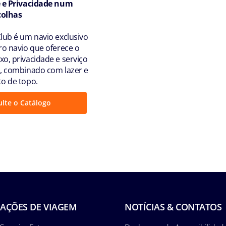
e e Privacidade num
colhas
lub é um navio exclusivo
ro navio que oferece o
o, privacidade e serviço
, combinado com lazer e
o de topo.
lte o Catálogo
AÇÕES DE VIAGEM
NOTÍCIAS & CONTATOS