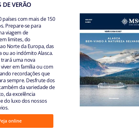
 DE VERÃO
0 países com mais de 150
os. Prepare-se para
a viagem de
em limites, do
ao Norte da Europa, das
a ou ao indómito Alasca.
 trará uma nova
 viver em família ou com
nando recordações que
ra sempre. Desfrute dos
 também da variedade de
o, da excelência
e do luxo dos nossos
ios.
Veja online