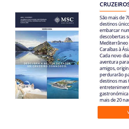
CRUZEIROS
São mais de 7
destinos únic
embarcar num
descobertas s
Mediterrâneo 
Caraíbas à Ási
Cada novo dia
aventura para
amigos, origi
perdurarão pa
destinos mas
entreteniment
gastronómica 
mais de 20 nav