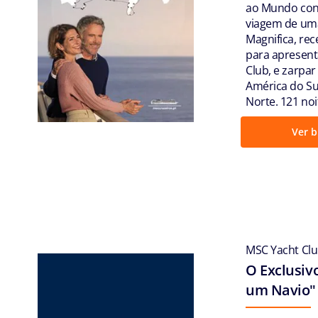
ao Mundo conv
viagem de uma
Magnifica, r
para apresent
Club, e zarpar
América do Su
Norte. 121 noi
Ver b
MSC Yacht Cl
O Exclusiv
um Navio"