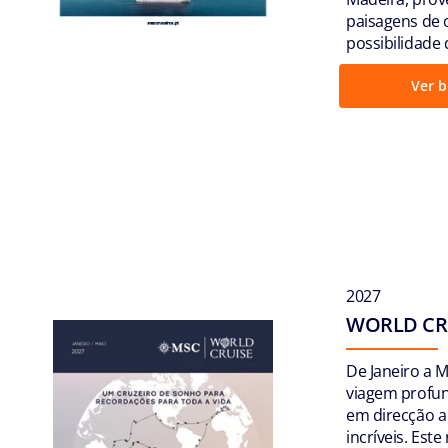
paisagens de
possibilidade
Ver b
2027
WORLD CRU
De Janeiro a
viagem profun
em direcção a
incríveis. Est