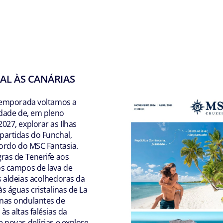
AL ÀS CANÁRIAS
 temporada voltamos a
idade de, em pleno
027, explorar as Ilhas
partidas do Funchal,
bordo do MSC Fantasia.
ras de Tenerife aos
os campos de lava de
s aldeias acolhedoras da
s águas cristalinas de La
nas ondulantes de
às altas falésias da
 novas delícias e explore