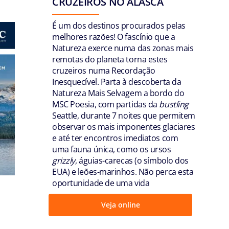
CRUZEIROS NO ALASCA
É um dos destinos procurados pelas
melhores razões! O fascínio que a
Natureza exerce numa das zonas mais
remotas do planeta torna estes
cruzeiros numa Recordação
Inesquecível. Parta à descoberta da
Natureza Mais Selvagem a bordo do
MSC Poesia, com partidas da
bustling
Seattle, durante 7 noites que permitem
observar os mais imponentes glaciares
e até ter encontros imediatos com
uma fauna única, como os ursos
grizzly
, águias-carecas (o símbolo dos
EUA) e leões-marinhos. Não perca esta
oportunidade de uma vida
Veja online