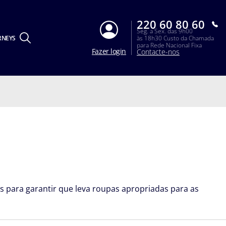
220 60 80 60
Seg. a Sex. das 9h00
RNEYS
às 18h30 Custo da Chamada
para Rede Nacional Fixa
Fazer login
Contacte-nos
para garantir que leva roupas apropriadas para as