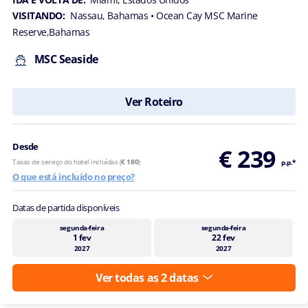
VISITANDO:
Nassau, Bahamas
• Ocean Cay MSC Marine
Reserve,Bahamas
MSC Seaside
Ver Roteiro
Desde
€ 239
Taxas de serviço do hotel incluídas (
€ 180
)
p.p.*
O que está incluído no preço?
Datas de partida disponíveis
segunda-feira
segunda-feira
1 fev
22 fev
2027
2027
Ver todas as 2 datas