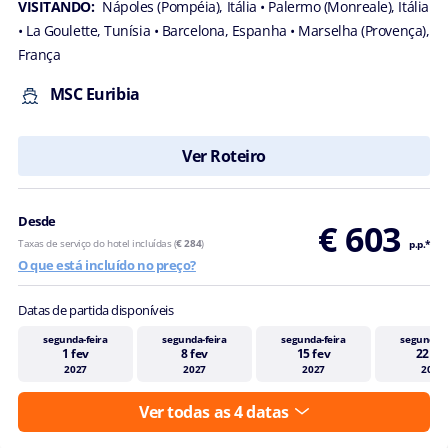
VISITANDO:
Nápoles (Pompéia), Itália
• Palermo (Monreale), Itália
• La Goulette, Tunísia
• Barcelona, Espanha
• Marselha (Provença),
França
MSC Euribia
Ver Roteiro
Desde
€ 603
Taxas de serviço do hotel incluídas (
€ 284
)
p.p.*
O que está incluído no preço?
Datas de partida disponíveis
segunda-feira
segunda-feira
segunda-feira
segunda-f
1 fev
8 fev
15 fev
22 fe
2027
2027
2027
2027
Ver todas as 4 datas