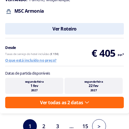
MSC Armonia
Ver Roteiro
Desde
€ 405
Taxas de serviço do hotel incluídas (
€ 156
)
p.p.*
O que está incluído no preço?
Datas de partida disponíveis
segunda-feira
segunda-feira
1 fev
22 fev
2027
2027
Ver todas as 2 datas
1
2
3
…
15
>