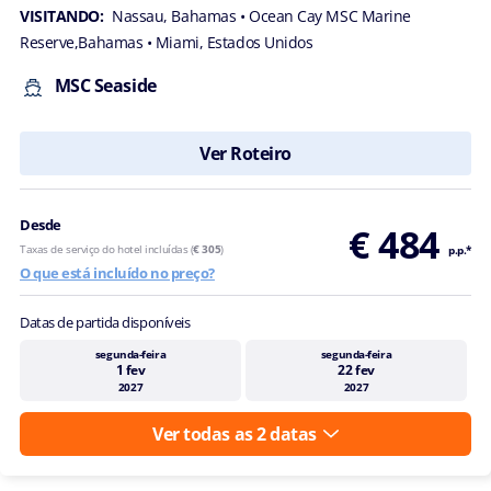
VISITANDO:
Nassau, Bahamas
• Ocean Cay MSC Marine
Reserve,Bahamas
• Miami, Estados Unidos
MSC Seaside
Ver Roteiro
Desde
€ 484
Taxas de serviço do hotel incluídas (
€ 305
)
p.p.*
O que está incluído no preço?
Datas de partida disponíveis
segunda-feira
segunda-feira
1 fev
22 fev
2027
2027
Ver todas as 2 datas