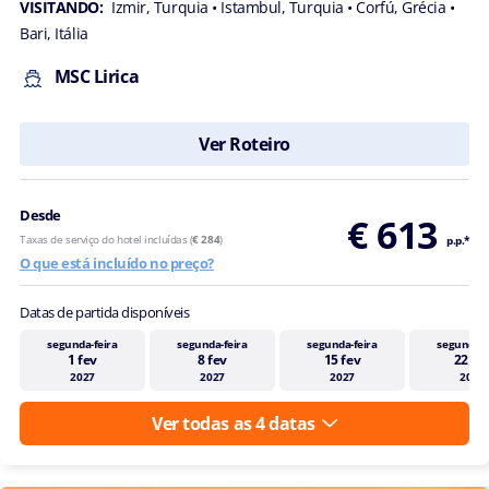
VISITANDO:
Izmir, Turquia
• Istambul, Turquia
• Corfú, Grécia
•
Bari, Itália
MSC Lirica
Ver Roteiro
Desde
€ 613
Taxas de serviço do hotel incluídas (
€ 284
)
p.p.*
O que está incluído no preço?
Datas de partida disponíveis
segunda-feira
segunda-feira
segunda-feira
segunda-f
1 fev
8 fev
15 fev
22 fe
2027
2027
2027
2027
Ver todas as 4 datas