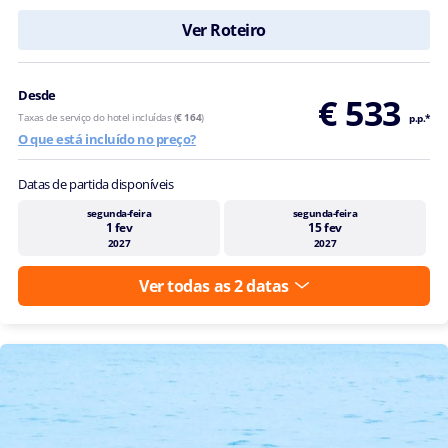
Ver Roteiro
Desde
€ 533
Taxas de serviço do hotel incluídas (
€ 164
)
p.p.*
O que está incluído no preço?
Datas de partida disponíveis
segunda-feira
segunda-feira
1 fev
15 fev
2027
2027
Ver todas as 2 datas