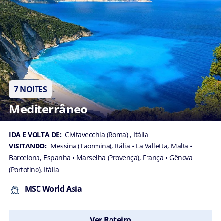
7 NOITES
Mediterrâneo
IDA E VOLTA DE:
Civitavecchia (Roma) , Itália
VISITANDO:
Messina (Taormina), Itália
• La Valletta, Malta
•
Barcelona, Espanha
• Marselha (Provença), França
• Gênova
(Portofino), Itália
MSC World Asia
Ver Roteiro