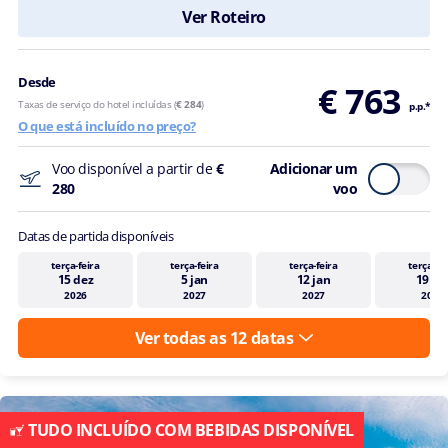
Ver Roteiro
Desde
€ 763
Taxas de serviço do hotel incluídas (
€ 284
)
p.p.*
O que está incluído no preço?
Voo disponível a partir de
€
Adicionar um
280
voo
Datas de partida disponíveis
terça-feira
terça-feira
terça-feira
terça-fei
15 dez
5 jan
12 jan
19 ja
2026
2027
2027
2027
Ver todas as 12 datas
TUDO INCLUÍDO COM BEBIDAS DISPONÍVEL