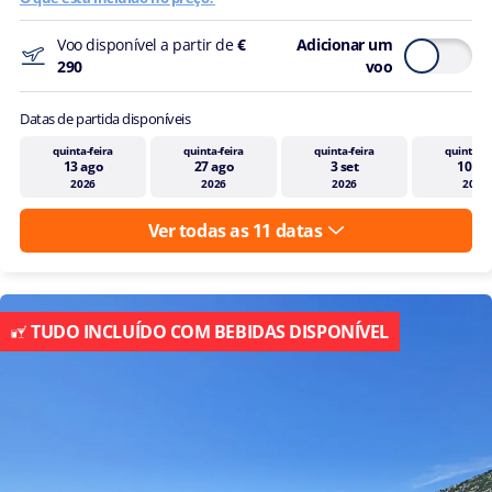
Voo disponível a partir de
€
Adicionar um
290
voo
Datas de partida disponíveis
quinta-feira
quinta-feira
quinta-feira
quinta-fe
13 ago
27 ago
3 set
10 se
2026
2026
2026
2026
Ver todas as 11 datas
TUDO INCLUÍDO COM BEBIDAS DISPONÍVEL