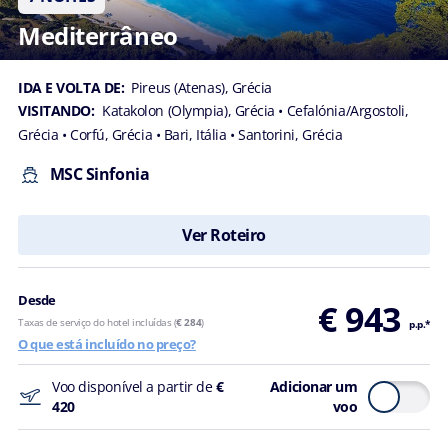
Aceito receber
Mediterrâneo
experiências
personalizadas,
ofertas
personalizadas e
IDA E VOLTA DE:
Pireus (Atenas), Grécia
comunicações
VISITANDO:
Katakolon (Olympia), Grécia
• Cefalónia/Argostoli,
baseadas nas
Grécia
• Corfú, Grécia
• Bari, Itália
• Santorini, Grécia
minhas
preferências e
MSC Sinfonia
interesses
Ao
Ver Roteiro
submeter
este
formulário,
Desde
declaro que
€ 943
li e
Taxas de serviço do hotel incluídas (
€ 284
)
p.p.*
O que está incluído no preço?
compreendi
a
Voo disponível a partir de
€
Adicionar um
Política de
420
voo
Privacidade
.