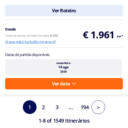
Ver Roteiro
Desde
€ 1.961
Taxas de serviço do hotel incluídas (
€ 252
)
p.p.*
O que está incluído no preço?
Datas de partida disponíveis
sexta-feira
14 ago
2026
Ver data
1
2
3
…
194
>
1-8 of 1549 Itinerários