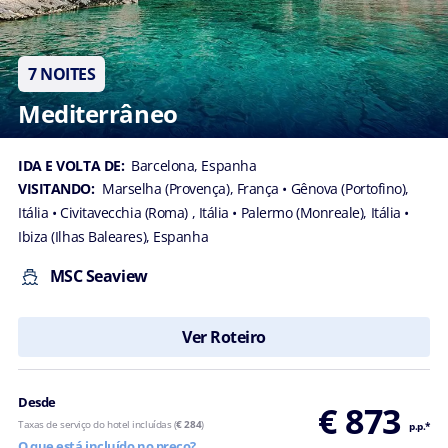
7 NOITES
Mediterrâneo
IDA E VOLTA DE:
Barcelona, Espanha
VISITANDO:
Marselha (Provença), França
• Gênova (Portofino),
Itália
• Civitavecchia (Roma) , Itália
• Palermo (Monreale), Itália
•
Ibiza (Ilhas Baleares), Espanha
MSC Seaview
Ver Roteiro
Desde
€ 873
Taxas de serviço do hotel incluídas (
€ 284
)
p.p.*
O que está incluído no preço?