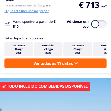
Desde
€ 713
Taxas de serviço do hotel incluídas (
€ 284
)
p.p.*
O que está incluído no preço?
Voo disponível a partir de
€
Adicionar um
510
voo
Datas de partida disponíveis
sexta-feira
sexta-feira
sexta-feira
sexta-fe
14 ago
21 ago
28 ago
4 set
2026
2026
2026
2026
Ver todas as 11 datas
TUDO INCLUÍDO COM BEBIDAS DISPONÍVEL