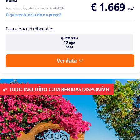
Desde
€ 1.669
Taxas de serviço do hotel incluídas (
€ 370
)
p.p.*
O que está incluído no preço?
Datas de partida disponíveis
quinta-feira
13 ago
2026
Ver data
TUDO INCLUÍDO COM BEBIDAS DISPONÍVEL