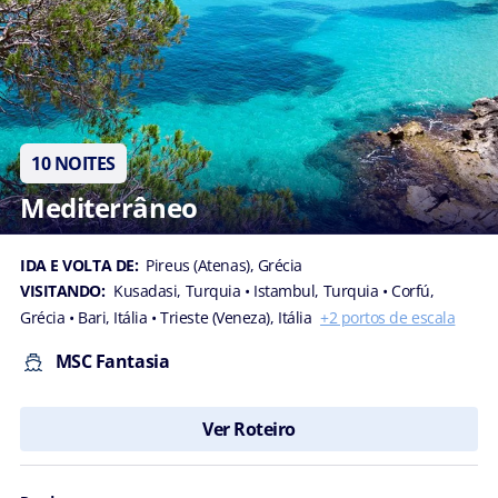
10 NOITES
Mediterrâneo
IDA E VOLTA DE:
Pireus (Atenas), Grécia
VISITANDO:
Kusadasi, Turquia
• Istambul, Turquia
• Corfú,
Grécia
• Bari, Itália
• Trieste (Veneza), Itália
+2 portos de escala
MSC Fantasia
Ver Roteiro