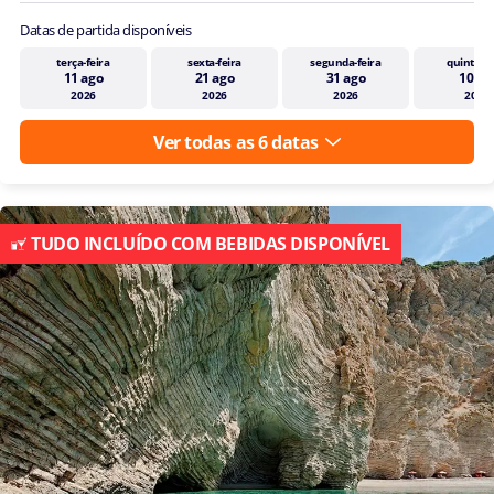
Datas de partida disponíveis
terça-feira
sexta-feira
segunda-feira
quinta-fe
11 ago
21 ago
31 ago
10 se
2026
2026
2026
2026
Ver todas as 6 datas
TUDO INCLUÍDO COM BEBIDAS DISPONÍVEL