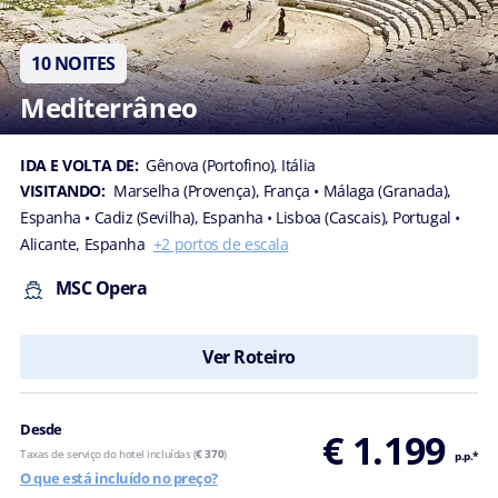
10 NOITES
Mediterrâneo
IDA E VOLTA DE:
Gênova (Portofino), Itália
VISITANDO:
Marselha (Provença), França
• Málaga (Granada),
Espanha
• Cadiz (Sevilha), Espanha
• Lisboa (Cascais), Portugal
•
Alicante, Espanha
+2 portos de escala
MSC Opera
Ver Roteiro
Desde
€ 1.199
Taxas de serviço do hotel incluídas (
€ 370
)
p.p.*
O que está incluído no preço?