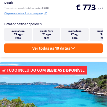
Desde
€ 773
Taxas de serviço do hotel incluídas (
€ 284
)
p.p.*
O que está incluído no preço?
Datas de partida disponíveis
quinta-feira
quinta-feira
quinta-feira
quinta-fe
13 ago
20 ago
27 ago
3 set
2026
2026
2026
2026
Ver todas as 10 datas
TUDO INCLUÍDO COM BEBIDAS DISPONÍVEL