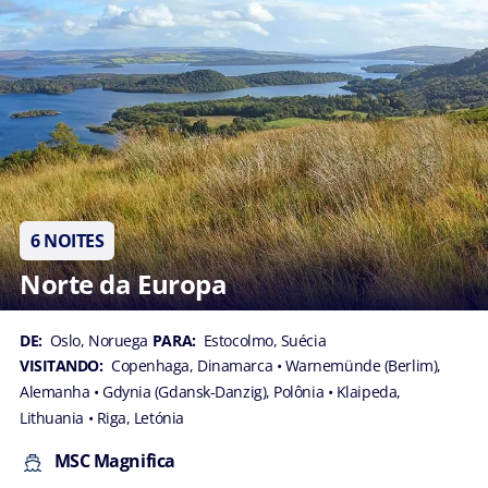
6 NOITES
Norte da Europa
DE:
Oslo, Noruega
PARA:
Estocolmo, Suécia
VISITANDO:
Copenhaga, Dinamarca
• Warnemünde (Berlim),
Alemanha
• Gdynia (Gdansk-Danzig), Polônia
• Klaipeda,
Lithuania
• Riga, Letónia
MSC Magnifica