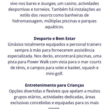
vivo nos bares e
lounges
, um casino, actividades
desportivas e torneios. Também há instalações ao
Por
estilo dos
resorts
como banheiras de
favor
hidromassagem, múltiplas piscinas e parques
ligue-
aquáticos.
me
assim
Desporto e Bem Estar
que
Ginásios totalmente equipados e personal trainers
possível
sempre à mão para fornecerem assistência
especializada. Nos decks, encontrará piscinas, uma
(*) Campos
pista para Power Walk com vista para o mar courts
Obrigatórios
de ténis, e campos para volei e basket, squash e
mini-golf.
Mantenha-
se
atualizado
Entretenimento para Crianças
sobre o
Opções divertidas e flexíveis
que apelam a muitos
mundo da
grupos etários, actividades dedicadas, áreas
MSC
exclusivas concebidas e equipadas para os mais
Cruzeiros.
novos.