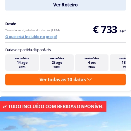
Ver Roteiro
Desde
€ 733
Taxas de serviço do hotel incluídas (
€ 284
)
p.p.*
O que está incluído no preço?
Datas de partida disponíveis
sexta-feira
sexta-feira
sexta-feira
sexta-fe
14 ago
28 ago
4 set
18 se
2026
2026
2026
2026
Ver todas as 10 datas
TUDO INCLUÍDO COM BEBIDAS DISPONÍVEL