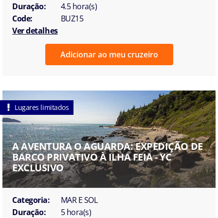
Duração:
4.5 hora(s)
Code:
BUZ15
Ver detalhes
Adicionar ao meu cruzeiro
Lugares limitados
A AVENTURA O AGUARDA: EXPEDIÇÃO DE
BARCO PRIVATIVO À ILHA FEIA - YC
EXCLUSIVO
Categoria:
MAR E SOL
Duração:
5 hora(s)