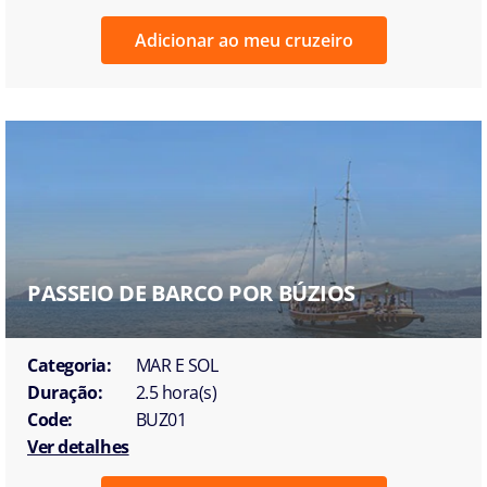
Adicionar ao meu cruzeiro
PASSEIO DE BARCO POR BÚZIOS
Categoria:
MAR E SOL
Duração:
2.5 hora(s)
Code:
BUZ01
Ver detalhes