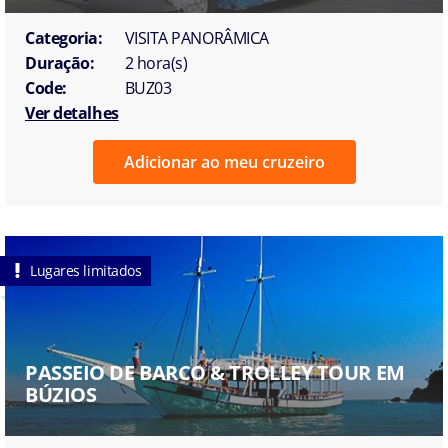
Categoria:
VISITA PANORÂMICA
Duração:
2 hora(s)
Code:
BUZ03
Ver detalhes
Adicionar ao meu cruzeiro
Lugares limitados
PASSEIO DE BARCO & TROLLEY TOUR EM
BÚZIOS