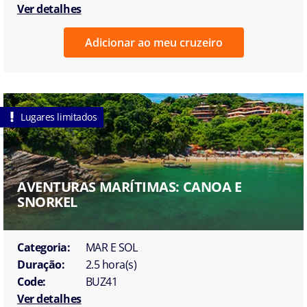
Ver detalhes
Adicionar ao meu cruzeiro
Lugares limitados
AVENTURAS MARÍTIMAS: CANOA E
SNORKEL
Categoria:
MAR E SOL
Duração:
2.5 hora(s)
Code:
BUZ41
Ver detalhes