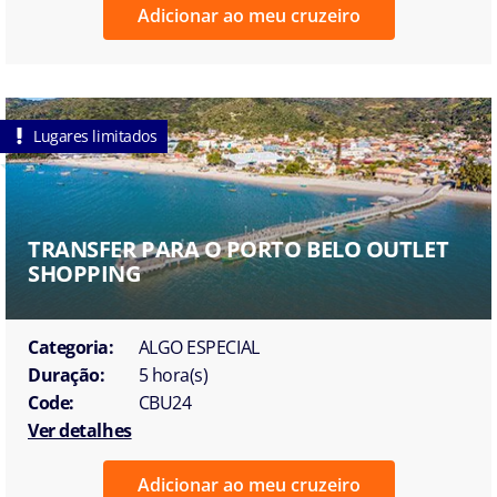
Adicionar ao meu cruzeiro
Lugares limitados
TRANSFER PARA O PORTO BELO OUTLET
SHOPPING
Categoria:
ALGO ESPECIAL
Duração:
5 hora(s)
Code:
CBU24
Ver detalhes
Adicionar ao meu cruzeiro