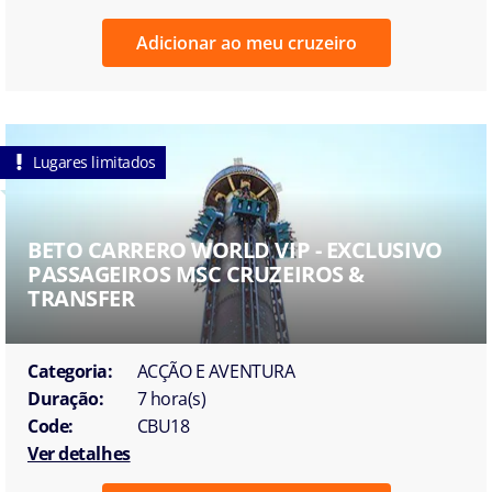
Adicionar ao meu cruzeiro
Lugares limitados
BETO CARRERO WORLD VIP - EXCLUSIVO
PASSAGEIROS MSC CRUZEIROS &
TRANSFER
Categoria:
ACÇÃO E AVENTURA
Duração:
7 hora(s)
Code:
CBU18
Ver detalhes