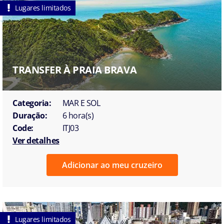
Lugares limitados
TRANSFER À PRAIA BRAVA
Categoria:
MAR E SOL
Duração:
6 hora(s)
Code:
ITJ03
Ver detalhes
Adicionar ao meu cruzeiro
Lugares limitados