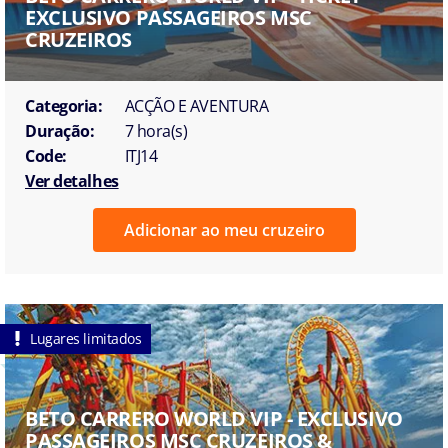
EXCLUSIVO PASSAGEIROS MSC
CRUZEIROS
Categoria:
ACÇÃO E AVENTURA
Duração:
7 hora(s)
Code:
ITJ14
Ver detalhes
Adicionar ao meu cruzeiro
Lugares limitados
BETO CARRERO WORLD VIP - EXCLUSIVO
PASSAGEIROS MSC CRUZEIROS &