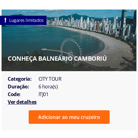
Lugares limitados
CONHEÇA BALNEÁRIO CAMBORIÚ
Categoria:
CITY TOUR
Duração:
6 hora(s)
Code:
ITJ01
Ver detalhes
Adicionar ao meu cruzeiro