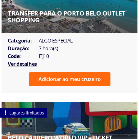
TRANSFER PARA O PORTO BELO OUTLET
SHOPPING
Categoria:
ALGO ESPECIAL
Duração:
7 hora(s)
Code:
ITJ10
Ver detalhes
Adicionar ao meu cruzeiro
Lugares limitados
BETO CARRERO WORLD VIP - TICKET