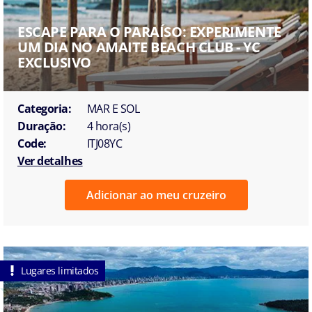
ESCAPE PARA O PARAÍSO: EXPERIMENTE
UM DIA NO AMAITE BEACH CLUB - YC
EXCLUSIVO
Categoria:
MAR E SOL
Duração:
4 hora(s)
Code:
ITJ08YC
Ver detalhes
Adicionar ao meu cruzeiro
Lugares limitados