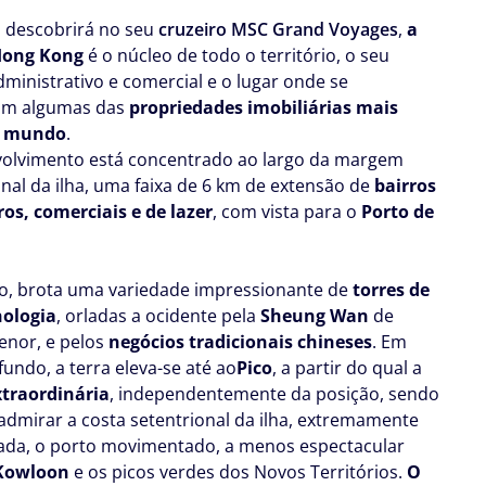
 descobrirá no seu
cruzeiro MSC Grand Voyages
,
a
 Hong Kong
é o núcleo de todo o território, o seu
dministrativo e comercial e o lugar onde se
am algumas das
propriedades imobiliárias mais
o mundo
.
olvimento está concentrado ao largo da margem
onal da ilha, uma faixa de 6 km de extensão de
bairros
ros, comerciais e de lazer
, com vista para o
Porto de
o, brota uma variedade impressionante de
torres de
nologia
, orladas a ocidente pela
Sheung Wan
de
enor, e pelos
negócios tradicionais chineses
. Em
fundo, a terra eleva-se até ao
Pico
, a partir do qual a
xtraordinária
, independentemente da posição, sendo
 admirar a costa setentrional da ilha, extremamente
ada, o porto movimentado, a menos espectacular
Kowloon
e os picos verdes dos Novos Territórios.
O