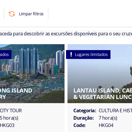
Limpar filtros
 aceda para descobrir as excursões disponíveis para o seu cruze
tados
Lugares limitados
NG ISLAND
LANTAU ISLAND, CA
RY
& VEGETARIAN LUN
CITY TOUR
Categoria:
CULTURA E HIS
5 hora(s)
Duração:
7 hora(s)
HKG03
Code:
HKG04