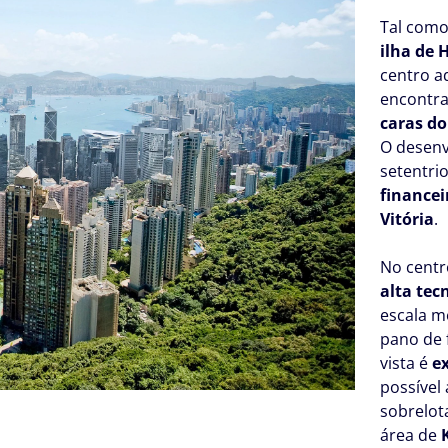
Tal como
ilha de
centro a
encontr
caras d
O desenv
setentri
financei
Vitória
.
No centr
alta tec
escala m
pano de 
vista é
e
possível
sobrelot
área de