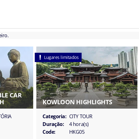
iro.
Lugares limitados
BLE CAR
CH
KOWLOON HIGHLIGHTS
TÓRIA
Categoria:
CITY TOUR
Duração:
4 hora(s)
Code:
HKG05