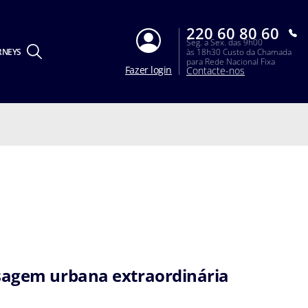
220 60 80 60
Seg. a Sex. das 9h00
RNEYS
às 18h30 Custo da Chamada
para Rede Nacional Fixa
Fazer login
Contacte-nos
sagem urbana extraordinária