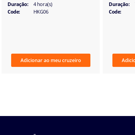
Duração:
4 hora(s)
Duração:
Code:
HKG06
Code:
Adicionar ao meu cruzeiro
Adici