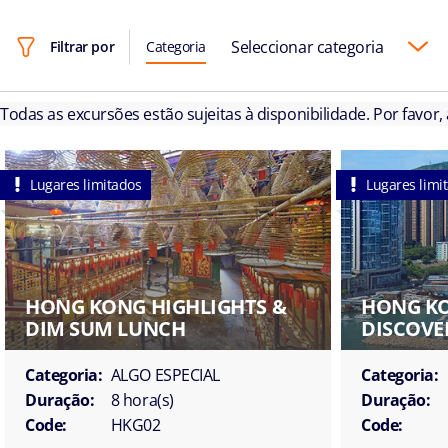
Seleccionar categoria
Filtrar por
Categoria
Todas as excursões estão sujeitas à disponibilidade. Por favor,
Lugares limitados
Lugares limi
HONG KONG HIGHLIGHTS &
HONG KO
DIM SUM LUNCH
DISCOVE
Categoria:
ALGO ESPECIAL
Categoria:
Duração:
8 hora(s)
Duração:
Code:
HKG02
Code: