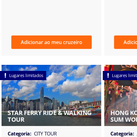
Adicionar ao meu cruzeiro
Adici
Lugares limitados
Lugares limi
STAR FERRY RIDE & WALKING
HONG KO
TOUR
SUM WO
Categoria:
CITY TOUR
Categoria: