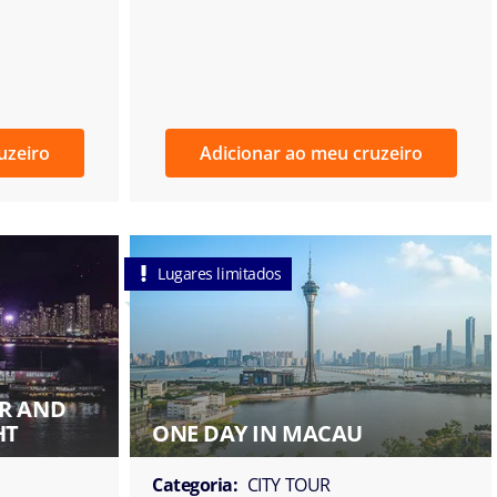
uzeiro
Adicionar ao meu cruzeiro
Lugares limitados
ER AND
HT
ONE DAY IN MACAU
Categoria:
CITY TOUR