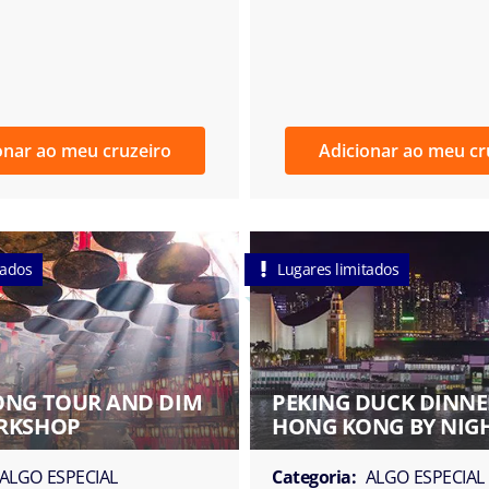
onar ao meu cruzeiro
Adicionar ao meu cr
tados
Lugares limitados
NG TOUR AND DIM
PEKING DUCK DINN
RKSHOP
HONG KONG BY NIG
ALGO ESPECIAL
Categoria:
ALGO ESPECIAL