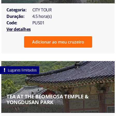
Categoria:
CITY TOUR
Duração:
4.5 hora(s)
Code:
PUS01
Ver detalhes
Adicionar ao meu cruzeiro
Lugares limitados
TEA AT THE BEOMEOSA TEMPLE &
YONGDUSAN PARK