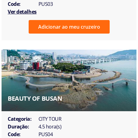
Code:
PUS03
Ver detalhes
Adicionar ao meu cruzeiro
BEAUTY OF BUSAN
Categoria:
CITY TOUR
Duração:
4.5 hora(s)
Code:
PUS04