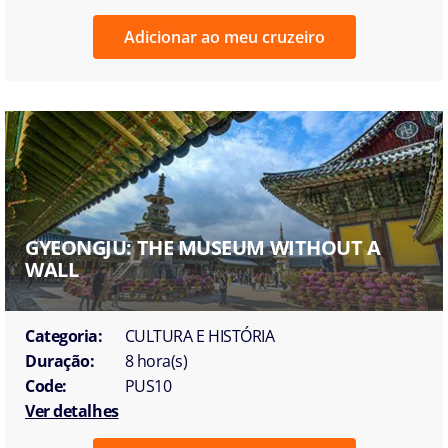
Adicionar ao meu cruzeiro
GYEONGJU: THE MUSEUM WITHOUT A
WALL
Categoria:
CULTURA E HISTÓRIA
Duração:
8 hora(s)
Code:
PUS10
Ver detalhes