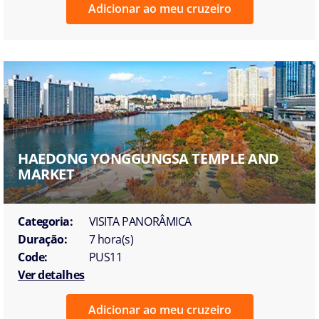
Adicionar ao meu cruzeiro
HAEDONG YONGGUNGSA TEMPLE AND
MARKET
Categoria:
VISITA PANORÂMICA
Duração:
7 hora(s)
Code:
PUS11
Ver detalhes
Adicionar ao meu cruzeiro