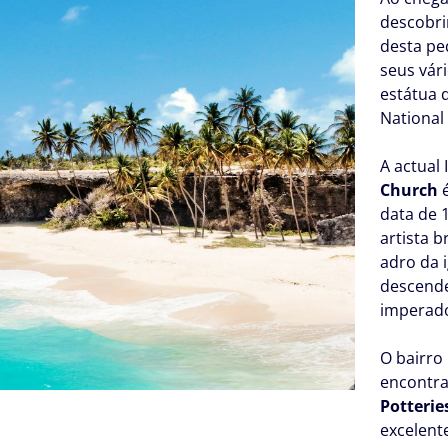
descobrir
desta pe
seus vári
estátua 
National
A actual 
Church
é
data de 
artista b
adro da 
descende
imperado
O bairro 
encontra
Potterie
excelent