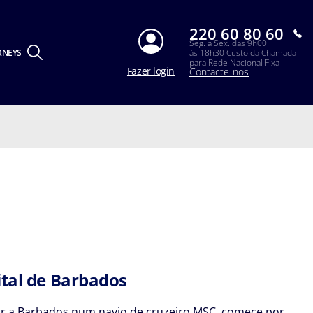
220 60 80 60
Seg. a Sex. das 9h00
RNEYS
às 18h30 Custo da Chamada
para Rede Nacional Fixa
Fazer login
Contacte-nos
ital de Barbados
r a Barbados num navio de cruzeiro MSC, comece por