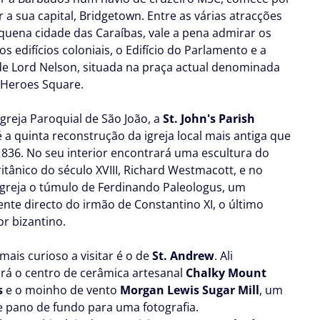
 a sua capital, Bridgetown. Entre as várias atracções
quena cidade das Caraíbas, vale a pena admirar os
os edifícios coloniais, o Edifício do Parlamento e a
de Lord Nelson, situada na praça actual denominada
 Heroes Square.
Igreja Paroquial de São João, a
St. John's Parish
 a quinta reconstrução da igreja local mais antiga que
1836. No seu interior encontrará uma escultura do
ritânico do século XVIII, Richard Westmacott, e no
igreja o túmulo de Ferdinando Paleologus, um
nte directo do irmão de Constantino XI, o último
r bizantino.
mais curioso a visitar é o de
St. Andrew
. Ali
rá o centro de cerâmica artesanal
Chalky Mount
s
e o moinho de vento
Morgan Lewis Sugar Mill
, um
e pano de fundo para uma fotografia.