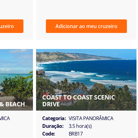
uzeiro
Adicionar ao meu cruzeiro
COAST TO COAST SCENIC
 & BEACH
DRIVE
MICA
Categoria:
VISITA PANORÂMICA
Duração:
3.5 hora(s)
Code:
BRB17