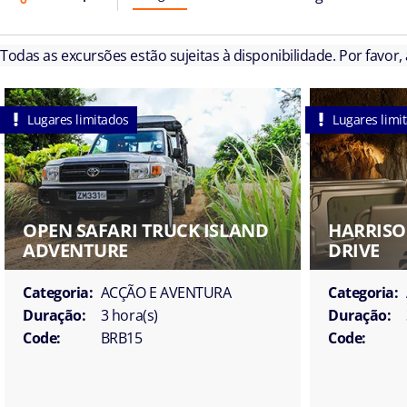
Todas as excursões estão sujeitas à disponibilidade. Por favor,
Lugares limitados
Lugares limi
OPEN SAFARI TRUCK ISLAND
HARRISO
ADVENTURE
DRIVE
Categoria:
ACÇÃO E AVENTURA
Categoria:
Duração:
3 hora(s)
Duração:
Code:
BRB15
Code: