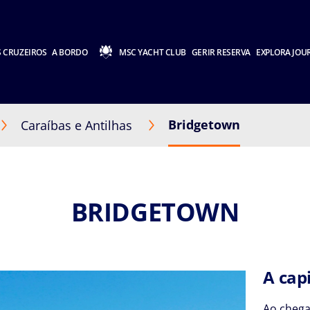
 CRUZEIROS
A BORDO
MSC YACHT CLUB
GERIR RESERVA
EXPLORA JOU
Bridgetown
Caraíbas e Antilhas
BRIDGETOWN
A cap
Ao chega