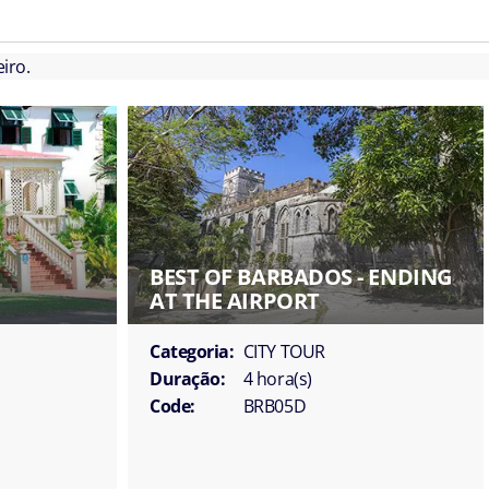
iro.
BEST OF BARBADOS - ENDING
AT THE AIRPORT
Categoria:
CITY TOUR
Duração:
4 hora(s)
Code:
BRB05D