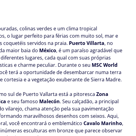
ouradas, colinas verdes e um clima tropical
os, o lugar perfeito para férias com muito sol, mar e
os coquetéis servidos na praia.
Puerto Villarta
, no
da maior baia do
México
, é um paraíso agradável que
diferentes lugares, cada qual com suas próprias
ísticas e charme peculiar. Durante o seu
MSC World
você terá a oportunidade de desembarcar numa terra
de cortesia e a vegetação exuberante de Sierra Madre.
mo sul de Puerto Vallarta está a pitoresca
Zona
ica
e seu famoso
Malecón
. Seu calçadão, a principal
do vilarejo, chama atenção pela sua pavimentação
a formando maravilhosos desenhos com seixos. Aqui,
toral, você encontrará o emblemático
Cavalo Marinho
,
inúmeras esculturas em bronze que parece observar