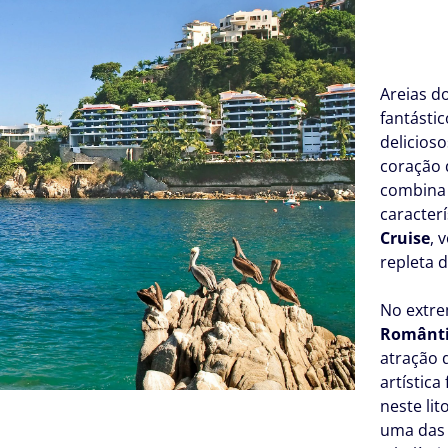
Areias d
fantástic
delicios
coração 
combina 
caracter
Cruise
, 
repleta 
No extre
Românt
atração 
artístic
neste li
uma das 