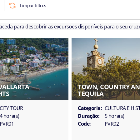
Limpar filtros
 aceda para descobrir as excursões disponíveis para o seu cruze
VALLARTA
TOWN, COUNTRY A
HTS
TEQUILA
CITY TOUR
Categoria:
CULTURA E HIS
4 hora(s)
Duração:
5 hora(s)
PVR01
Code:
PVR02