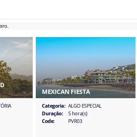
iro.
ND
MEXICAN FIESTA
TÓRIA
Categoria:
ALGO ESPECIAL
Duração:
5 hora(s)
Code:
PVR03