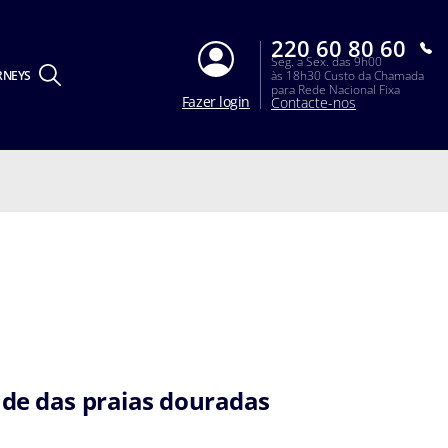
220 60 80 60
Seg. a Sex. das 9h00
RNEYS
às 18h30 Custo da Chamada
para Rede Nacional Fixa
Fazer login
Contacte-nos
ade das praias douradas