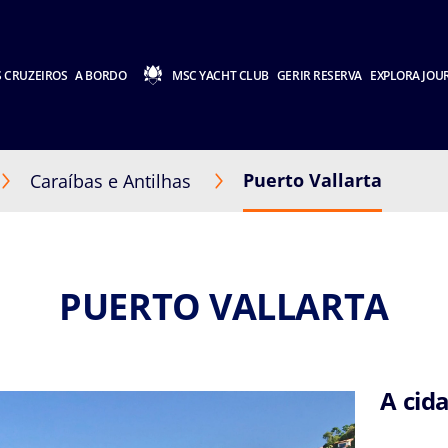
 CRUZEIROS
A BORDO
MSC YACHT CLUB
GERIR RESERVA
EXPLORA JOU
Puerto Vallarta
Caraíbas e Antilhas
PUERTO VALLARTA
A cid