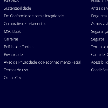
Parcerias
Política d
Sustentabilidade
Antes de v
Em Conformidade com a Integridade
Perguntas
Corporativo e fretamentos
As nossas t
MSC Book
Segurança
Carreiras
Seguros
Política de Cookies
Termos e 
Privacidade
Carta de D
Aviso de Privacidade do Reconhecimento Facial
Acessibil
Termos de uso
Condições 
Ocean Cay