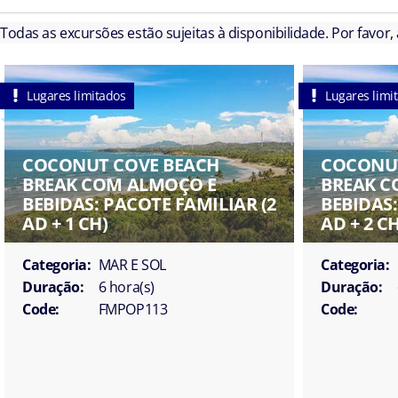
Todas as excursões estão sujeitas à disponibilidade. Por favor,
Lugares limitados
Lugares limi
COCONUT COVE BEACH
COCONUT
BREAK COM ALMOÇO E
BREAK C
BEBIDAS: PACOTE FAMILIAR (2
BEBIDAS:
AD + 1 CH)
AD + 2 CH
Categoria:
MAR E SOL
Categoria:
Duração:
6 hora(s)
Duração:
Code:
FMPOP113
Code: