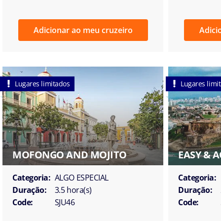
Adicionar ao meu cruzeiro
Adici
Lugares limitados
Lugares limi
MOFONGO AND MOJITO
EASY & A
Categoria:
ALGO ESPECIAL
Categoria:
Duração:
3.5 hora(s)
Duração:
Code:
SJU46
Code: