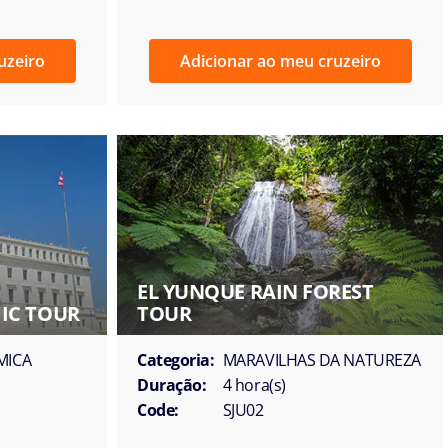
uzeiro
Adicionar ao meu cruzeiro
EL YUNQUE RAIN FOREST
IC TOUR
TOUR
MICA
Categoria:
MARAVILHAS DA NATUREZA
Duração:
4 hora(s)
Code:
SJU02