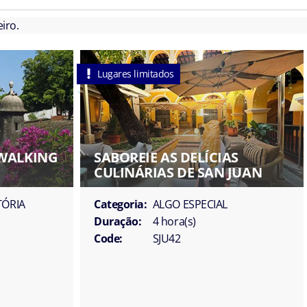
iro.
Lugares limitados
 WALKING
SABOREIE AS DELÍCIAS
CULINÁRIAS DE SAN JUAN
TÓRIA
Categoria:
ALGO ESPECIAL
Duração:
4 hora(s)
Code:
SJU42