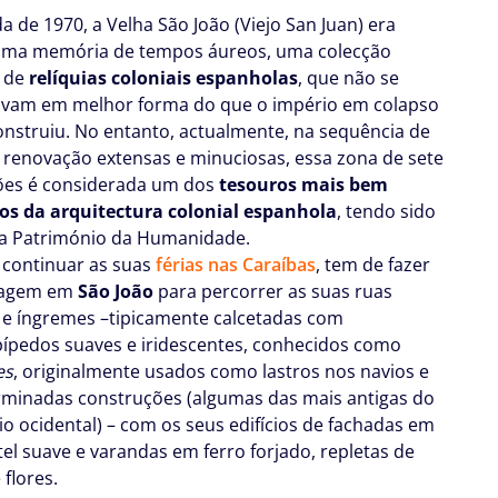
a de 1970, a Velha São João (Viejo San Juan) era
uma memória de tempos áureos, uma colecção
a de
relíquias coloniais espanholas
, que não se
vam em melhor forma do que o império em colapso
onstruiu. No entanto, actualmente, na sequência de
 renovação extensas e minuciosas, essa zona de sete
ões é considerada um dos
tesouros mais bem
s da arquitectura colonial espanhola
, tendo sido
a Património da Humanidade.
 continuar as suas
férias nas Caraíbas
, tem de fazer
ragem em
São João
para percorrer as suas ruas
s e íngremes –tipicamente calcetadas com
pípedos suaves e iridescentes, conhecidos como
es
, originalmente usados como lastros nos navios e
minadas construções (algumas das mais antigas do
io ocidental) – com os seus edifícios de fachadas em
tel suave e varandas em ferro forjado, repletas de
 flores.