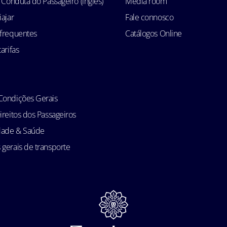
e Conduta do Passageiro (inglês)
Media room
iajar
Fale connosco
 frequentes
Catálogos Online
arifas
Condições Gerais
ireitos dos Passageiros
idade & Saúde
gerais de transporte