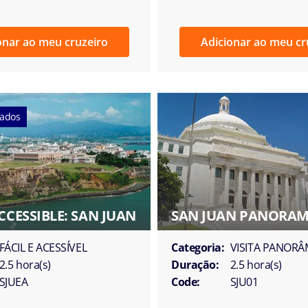
onar ao meu cruzeiro
Adicionar ao meu cr
tados
CCESSIBLE: SAN JUAN
SAN JUAN PANORAM
FÁCIL E ACESSÍVEL
Categoria:
VISITA PANORÂ
2.5 hora(s)
Duração:
2.5 hora(s)
SJUEA
Code:
SJU01