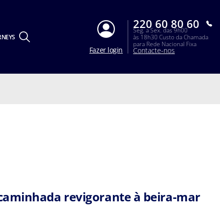
220 60 80 60
Seg. a Sex. das 9h00
RNEYS
às 18h30 Custo da Chamada
para Rede Nacional Fixa
Fazer login
Contacte-nos
aminhada revigorante à beira-mar