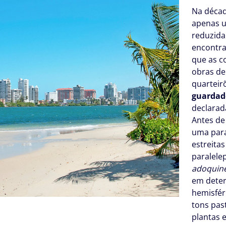
Na décad
apenas 
reduzid
encontra
que as c
obras de
quarteir
guardado
declarad
Antes de
uma pa
estreita
paralele
adoquin
em deter
hemisfér
tons pas
plantas e