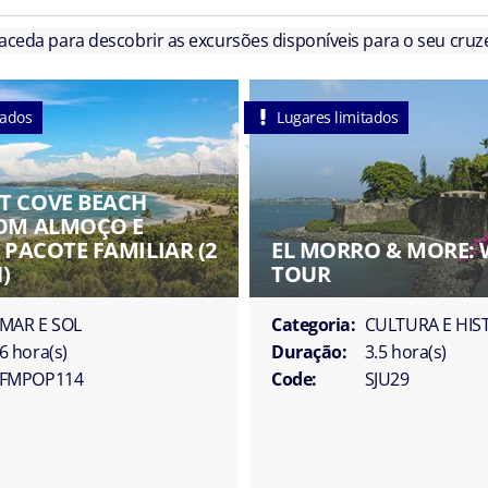
 aceda para descobrir as excursões disponíveis para o seu cruze
tados
Lugares limitados
 COVE BEACH
OM ALMOÇO E
 PACOTE FAMILIAR (2
EL MORRO & MORE:
)
TOUR
MAR E SOL
Categoria:
CULTURA E HIS
6 hora(s)
Duração:
3.5 hora(s)
FMPOP114
Code:
SJU29