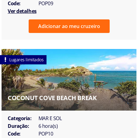
Code:
POP09
Ver detalhes
Adicionar ao meu cruzeiro
Lugares limitados
COCONUT COVE BEACH BREAK
Categoria:
MAR E SOL
Duração:
6 hora(s)
Code:
POP10