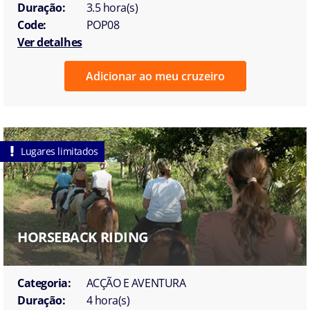
Duração:
3.5 hora(s)
Code:
POP08
Ver detalhes
Adicionar ao meu cruzeiro
Lugares limitados
HORSEBACK RIDING
Categoria:
ACÇÃO E AVENTURA
Duração:
4 hora(s)