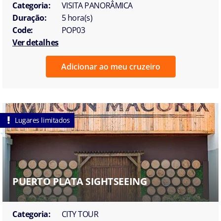
Categoria:
VISITA PANORÂMICA
Duração:
5 hora(s)
Code:
POP03
Ver detalhes
Adicionar ao meu cruzeiro
Lugares limitados
PUERTO PLATA SIGHTSEEING
Categoria:
CITY TOUR