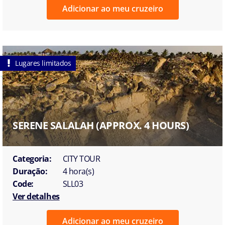
Adicionar ao meu cruzeiro
Lugares limitados
SERENE SALALAH (APPROX. 4 HOURS)
Categoria:
CITY TOUR
Duração:
4 hora(s)
Code:
SLL03
Ver detalhes
Adicionar ao meu cruzeiro