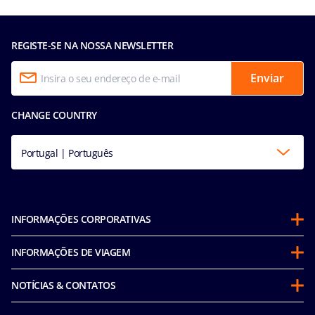
REGISTE-SE NA NOSSA NEWSLETTER
Enviar
CHANGE COUNTRY
Portugal | Português
INFORMAÇÕES CORPORATIVAS
Sobre a MSC
INFORMAÇÕES DE VIAGEM
Parcerias
Programa Cruzeiro Futuro
Sustentabilidade
NOTÍCIAS & CONTATOS
Política de Conduta do Passageiro (inglês)
Em Conformidade com a Integridade
Declaracao de Accessibilidade