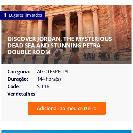
Lugares limitados
DISCOVER JORDAN, THE MYSTERIOUS
DEAD SEA AND STUNNING PETRA -
DOUBLE ROOM
Categoria:
ALGO ESPECIAL
Duração:
144 hora(s)
Code:
SLL16
Ver detalhes
Adicionar ao meu cruzeiro