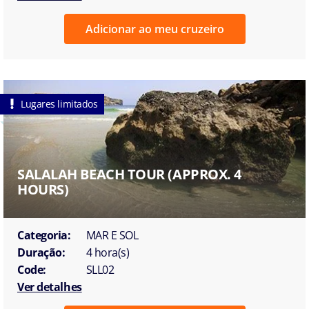
Adicionar ao meu cruzeiro
Lugares limitados
SALALAH BEACH TOUR (APPROX. 4
HOURS)
Categoria:
MAR E SOL
Duração:
4 hora(s)
Code:
SLL02
Ver detalhes