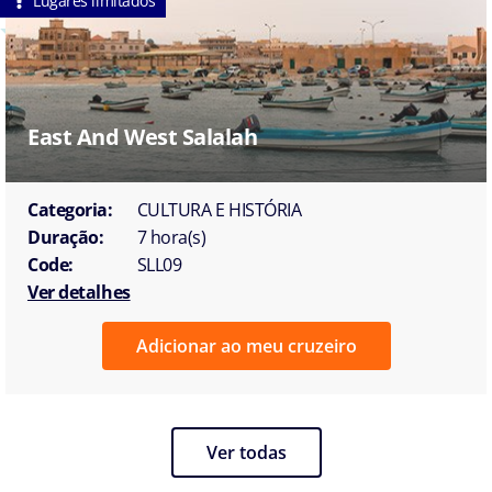
Lugares limitados
East And West Salalah
Categoria:
CULTURA E HISTÓRIA
Duração:
7 hora(s)
Code:
SLL09
Ver detalhes
Adicionar ao meu cruzeiro
Ver todas