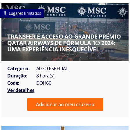
Lugares limitados
TRANSFER E ACCESO AO GRANDE PRÉMIO
QATAR AIRWAYS DE FÓRMULA 1® 2024:
UMA EXPERIÊNCIA INESQUECÍVEL
Categoria:
ALGO ESPECIAL
Duração:
8 hora(s)
Code:
DOH60
Ver detalhes
Adicionar ao meu cruzeiro