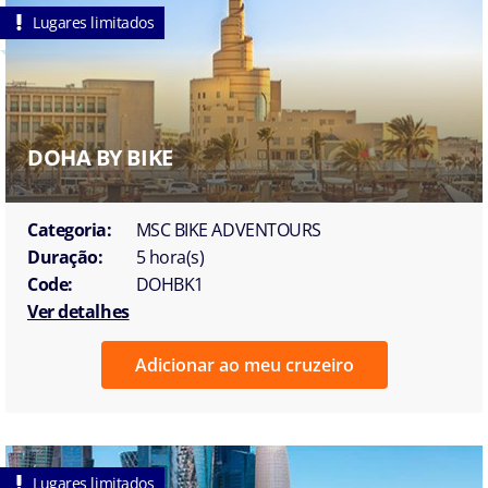
Lugares limitados
DOHA BY BIKE
Categoria:
MSC BIKE ADVENTOURS
Duração:
5 hora(s)
Code:
DOHBK1
Ver detalhes
Adicionar ao meu cruzeiro
Lugares limitados