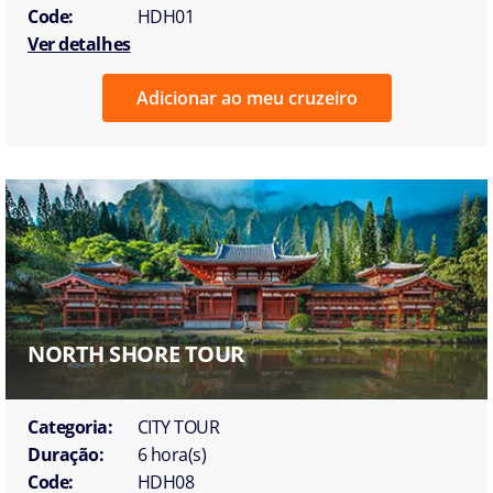
Code:
HDH01
Ver detalhes
Adicionar ao meu cruzeiro
NORTH SHORE TOUR
Categoria:
CITY TOUR
Duração:
6 hora(s)
Code:
HDH08