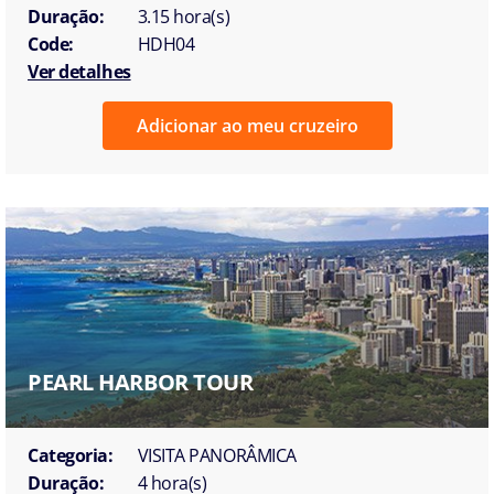
Duração:
3.15 hora(s)
Code:
HDH04
Ver detalhes
Adicionar ao meu cruzeiro
PEARL HARBOR TOUR
Categoria:
VISITA PANORÂMICA
Duração:
4 hora(s)