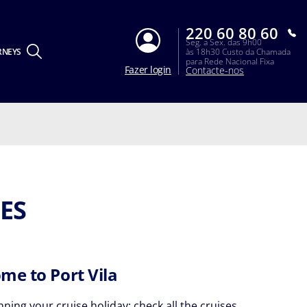
220 60 80 60
Seg. a Sex. das 9h00
RNEYS
às 18h30 Custo da Chamada
para Rede Nacional Fixa
Fazer login
Contacte-nos
ES
me to Port Vila
nning your cruise holiday: check all the cruises