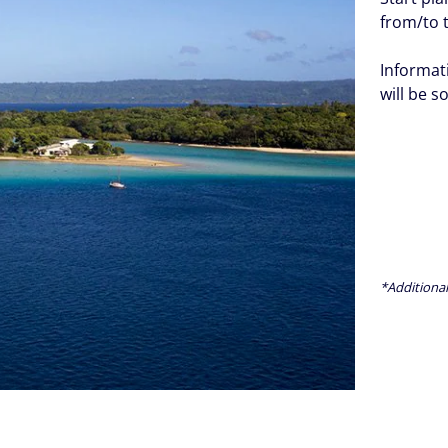
from/to 
Informat
will be s
*Additional