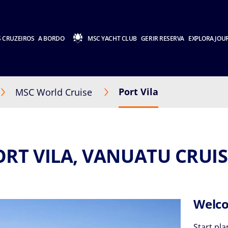
 CRUZEIROS
A BORDO
MSC YACHT CLUB
GERIR RESERVA
EXPLORA JOU
Port Vila
MSC World Cruise
ORT VILA, VANUATU CRUIS
Welco
Start pla