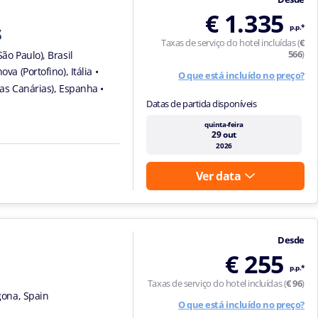
€ 1.335
s
p.p.*
Taxas de serviço do hotel incluídas (
€
566
)
São Paulo), Brasil
ova (Portofino), Itália
•
O que está incluído no preço?
lhas Canárias), Espanha
•
Datas de partida disponíveis
quinta-feira
29 out
2026
Ver data
Desde
€ 255
p.p.*
Taxas de serviço do hotel incluídas (
€ 96
)
gona, Spain
O que está incluído no preço?