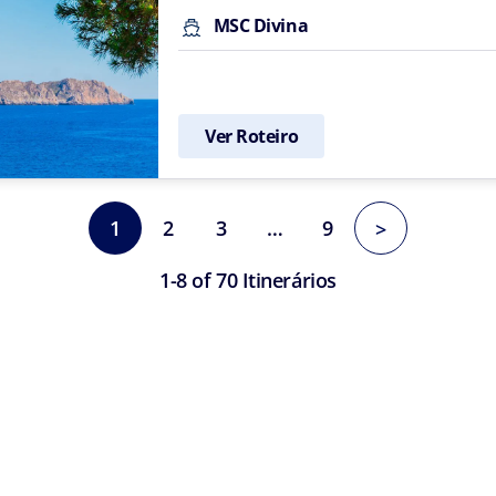
MSC Divina
Ver Roteiro
1
2
3
…
9
>
1-8 of 70 Itinerários