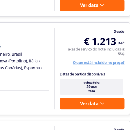
Ver data
Desde
€ 1.213
s
p.p.*
Taxas de serviço do hotel incluídas (
€
554
)
neiro, Brasil
ova (Portofino), Itália
•
O que está incluído no preço?
lhas Canárias), Espanha
•
Datas de partida disponíveis
quinta-feira
29 out
2026
Ver data
Desde