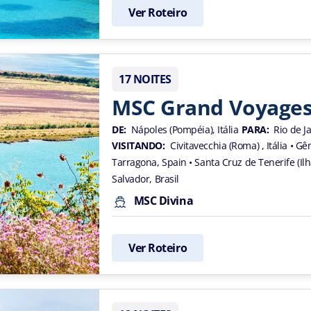
Ver Roteiro
17 NOITES
MSC Grand Voyage
DE:
Nápoles (Pompéia), Itália
PARA:
Rio de Ja
VISITANDO:
Civitavecchia (Roma) , Itália
• Gên
Tarragona, Spain
• Santa Cruz de Tenerife (I
Salvador, Brasil
MSC Divina
Ver Roteiro