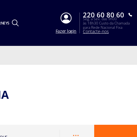
220 60 80 60
Seg. a Sex. das 9h00
RNEYS
às 18h30 Custo da Chamada
para Rede Nacional Fixa
Fazer login
Contacte-nos
NA
RQUE