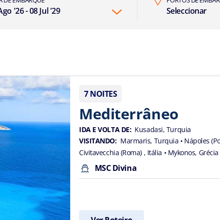
Ago '26 - 08 Jul '29
Seleccionar
7 NOITES
Mediterrâneo
IDA E VOLTA DE:
Kusadasi, Turquia
VISITANDO:
Marmaris, Turquia
• Nápoles (Po
Civitavecchia (Roma) , Itália
• Mykonos, Grécia
MSC Divina
Ver Roteiro