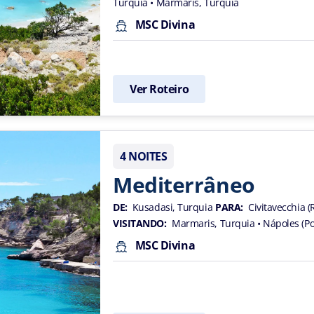
Turquia
• Marmaris, Turquia
MSC Divina
Ver Roteiro
4 NOITES
Mediterrâneo
DE:
Kusadasi, Turquia
PARA:
Civitavecchia (R
VISITANDO:
Marmaris, Turquia
• Nápoles (Po
MSC Divina