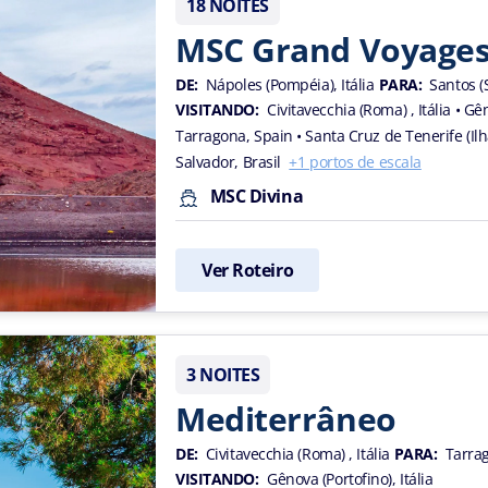
18 NOITES
MSC Grand Voyage
DE:
Nápoles (Pompéia), Itália
PARA:
Santos (
VISITANDO:
Civitavecchia (Roma) , Itália
• Gên
Tarragona, Spain
• Santa Cruz de Tenerife (I
Salvador, Brasil
+1 portos de escala
MSC Divina
Ver Roteiro
3 NOITES
Mediterrâneo
DE:
Civitavecchia (Roma) , Itália
PARA:
Tarra
VISITANDO:
Gênova (Portofino), Itália