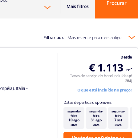
Procurar
Mais filtros
Filtrar por:
Mais recente para mais antigo
Desde
€ 1.113
p.p.*
Taxas de serviço do hotel incluídas (
€
284
)
mpéia), Itália
•
O que está incluído no preço?
Datas de partida disponíveis
segunda-
segunda-
segunda-
se
feira
feira
feira
10 ago
31 ago
7 set
1
2026
2026
2026
Ver todas as 9 datas