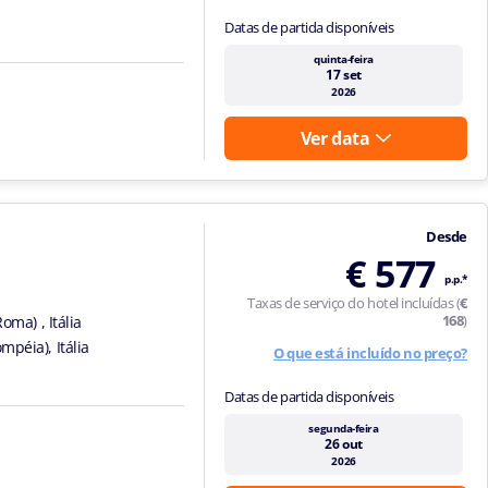
Datas de partida disponíveis
quinta-feira
17 set
2026
Ver data
Desde
€ 577
p.p.*
Taxas de serviço do hotel incluídas (
€
168
)
oma) , Itália
mpéia), Itália
O que está incluído no preço?
Datas de partida disponíveis
segunda-feira
26 out
2026