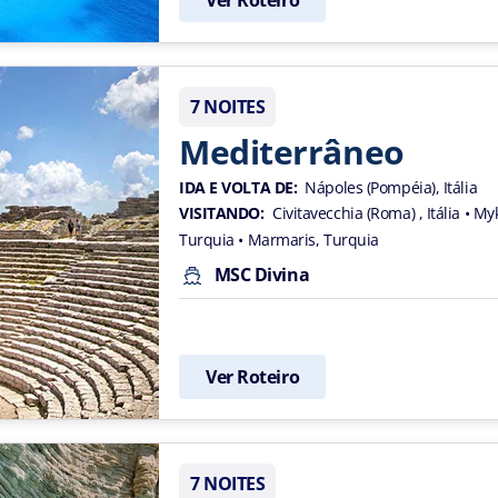
7 NOITES
Mediterrâneo
IDA E VOLTA DE:
Nápoles (Pompéia), Itália
VISITANDO:
Civitavecchia (Roma) , Itália
• My
Turquia
• Marmaris, Turquia
MSC Divina
Ver Roteiro
7 NOITES