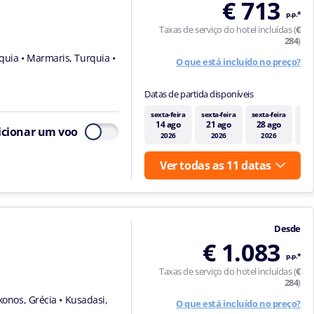
€ 713
p.p.*
Taxas de serviço do hotel incluídas (
€
284
)
rquia
• Marmaris, Turquia
•
O que está incluído no preço?
Datas de partida disponíveis
sexta-feira
sexta-feira
sexta-feira
sex
14 ago
21 ago
28 ago
4
icionar um voo
2026
2026
2026
Ver todas as 11 datas
Desde
€ 1.083
p.p.*
Taxas de serviço do hotel incluídas (
€
284
)
konos, Grécia
• Kusadasi,
O que está incluído no preço?