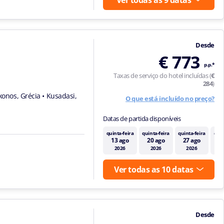
Desde
€ 773
p.p.*
Taxas de serviço do hotel incluídas (
€
284
)
konos, Grécia
• Kusadasi,
O que está incluído no preço?
Datas de partida disponíveis
quinta-feira
quinta-feira
quinta-feira
quin
13 ago
20 ago
27 ago
3
2026
2026
2026
Ver todas as 10 datas
Desde