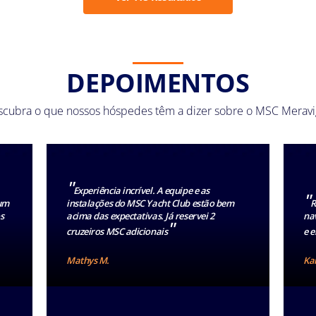
DEPOIMENTOS
cubra o que nossos hóspedes têm a dizer sobre o MSC Meravi
"
Experiência incrível. A equipe e as
"
 um
instalações do MSC Yacht Club estão bem
R
s
acima das expectativas. Já reservei 2
nav
"
cruzeiros MSC adicionais
e e
Mathys M.
Kar