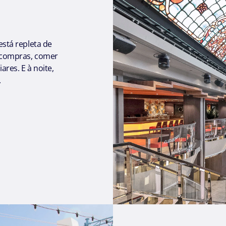
stá repleta de
er compras, comer
ares. E à noite,
.