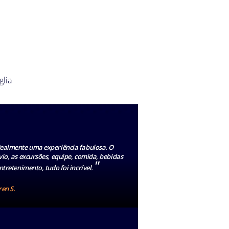
glia
ealmente uma experiência fabulosa. O
io, as excursões, equipe, comida, bebidas
"
ntretenimento, tudo foi incrível.
en S.