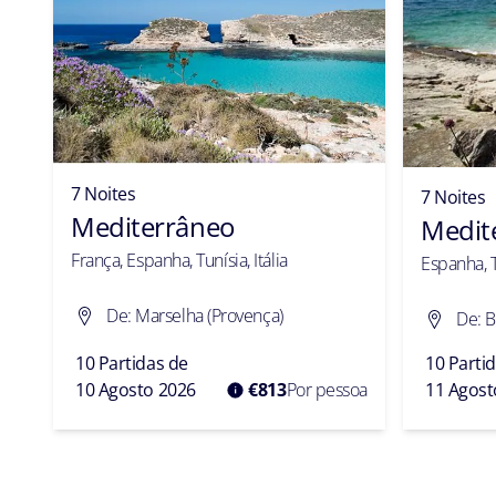
7 Noites
7 Noites
Mediterrâneo
Medit
Detalhes do Preço + Taxa de Serv
Hotelaria
França, Espanha, Tunísia, Itália
Espanha, Tu
Taxas Portuárias
€
De: Marselha (Provença)
De: B
Taxa de Serviço de Hotelaria
10 Partidas de
10 Parti
10 Agosto 2026
€
813
Por pessoa
11 Agost