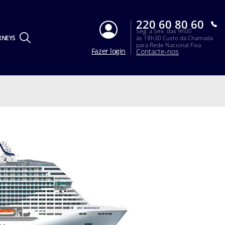
220 60 80 60
Seg. a Sex. das 9h00
RNEYS
às 18h30 Custo da Chamada
para Rede Nacional Fixa
Fazer login
Contacte-nos