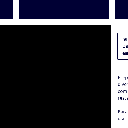
LEIA TODOS OS DEPOIMENTOS
V
De
es
Prep
dive
com 
rest
Para
use 