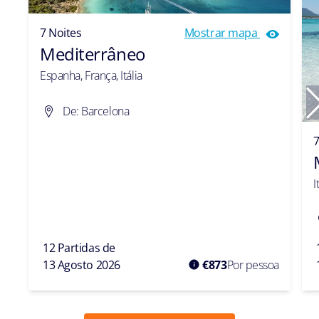
7 Noites
Mostrar mapa
Mediterrâneo
Espanha, França, Itália
De: Barcelona
7
I
12 Partidas de
13 Agosto 2026
€
873
Por pessoa