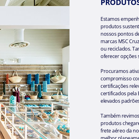
PRODUTOS
Estamos empenha
produtos sustent
nossos pontos d
marcas MSC Cruze
ou reciclados. T
oferecer opções 
Procuramos ativ
compromisso com 
certificações re
certificados pel
elevados padrões
Também revimos a
produtos chegar
frete aéreo da n
melhor planeamen