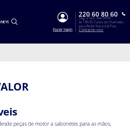
220 60 80 60
Seg. a Sex. das 9h00
RNEYS
às 18h30 Custo da Chamada
para Rede Nacional Fixa
Fazer login
Contacte-nos
VALOR
veis
, desde peças de motor a sabonetes para as mãos,