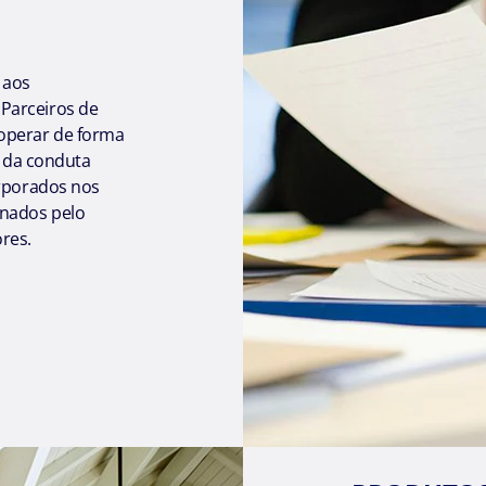
 aos
Parceiros de
operar de forma
s da conduta
orporados nos
onados pelo
res.