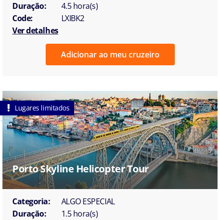
Duração:
4.5 hora(s)
Code:
LXIBK2
Ver detalhes
Adicionar ao meu cruzeiro
Lugares limitados
Porto Skyline Helicopter Tour
Categoria:
ALGO ESPECIAL
Duração:
1.5 hora(s)