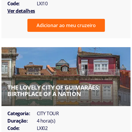
Code:
LXI10
Ver detalhes
Adicionar ao meu cruzeiro
THE LOVELY CITY OF GUIMARÃES:
BIRTHPLACE OF A NATION
Categoria:
CITY TOUR
Duração:
4 hora(s)
Code:
LXI02