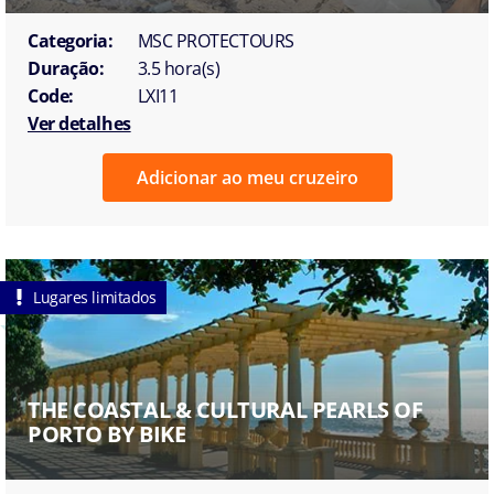
Categoria:
MSC PROTECTOURS
Duração:
3.5 hora(s)
Code:
LXI11
Ver detalhes
Adicionar ao meu cruzeiro
Lugares limitados
THE COASTAL & CULTURAL PEARLS OF
PORTO BY BIKE