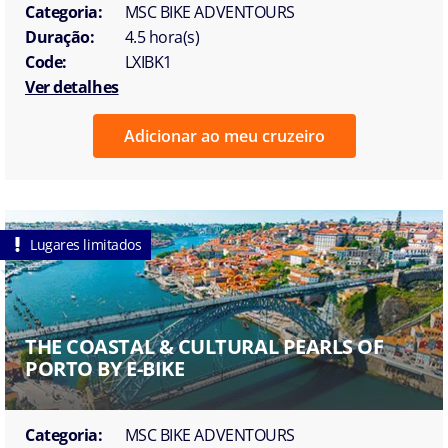
Categoria:
MSC BIKE ADVENTOURS
Duração:
4.5 hora(s)
Code:
LXIBK1
Ver detalhes
Adicionar ao meu cruzeiro
Lugares limitados
THE COASTAL & CULTURAL PEARLS OF
PORTO BY E-BIKE
Categoria:
MSC BIKE ADVENTOURS