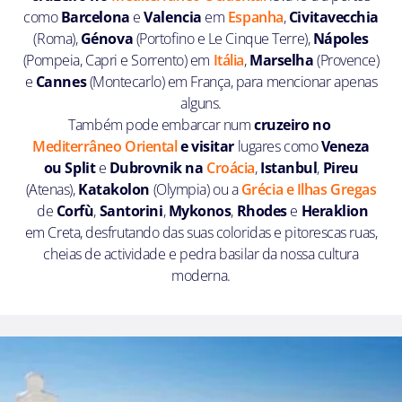
como
Barcelona
e
Valencia
em
Espanha
,
Civitavecchia
(Roma),
Génova
(Portofino e Le Cinque Terre),
Nápoles
(Pompeia, Capri e Sorrento) em
Itália
,
Marselha
(Provence)
e
Cannes
(Montecarlo) em França, para mencionar apenas
alguns.
Também pode embarcar num
cruzeiro no
Mediterrâneo Oriental
e visitar
lugares como
Veneza
ou
Split
e
Dubrovnik na
Croácia
,
Istanbul
,
Pireu
(Atenas),
Katakolon
(Olympia) ou a
Grécia e Ilhas Gregas
de
Corfù
,
Santorini
,
Mykonos
,
Rhodes
e
Heraklion
em Creta, desfrutando das suas coloridas e pitorescas ruas,
cheias de actividade e pedra basilar da nossa cultura
moderna.