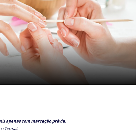
veis
apenas com marcação prévia
.
ea Termal.