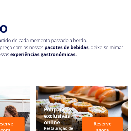
RO
partido de cada momento passado a bordo.
r preço com os nossos
pacotes de bebidas
, deixe-se mimar
ossas
experiências gastronómicas.
Poupanças
exclusivas
online
eserve
Reserve
Restauração de
agora
agora