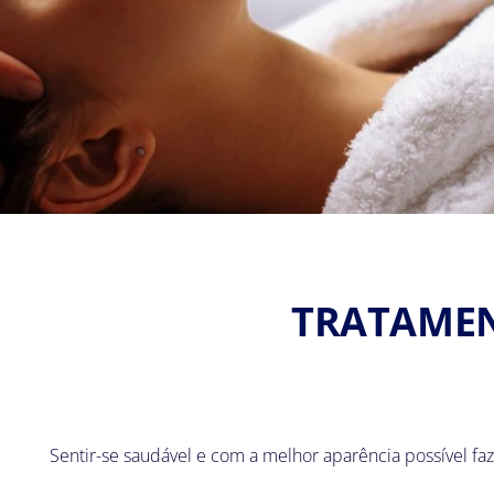
TRATAMEN
Sentir-se saudável e com a melhor aparência possível f