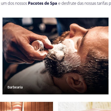
a um dos nossos
Pacotes de Spa
e desfrute das nossas tarifas
Barbearia