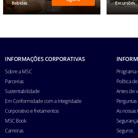
Bebidas
Excursões
INFORMAÇÕES CORPORATIVAS
INFORM
Sobre a MSC
Programa 
Parcerias
Política d
Sustentabilidade
Antes de v
Em Conformidade com a Integridade
Perguntas
Corporativo e fretamentos
As nossas t
MSC Book
Segurança
Carreiras
Seguros