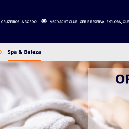
 CRUZEIROS
A BORDO
MSC YACHT CLUB
GERIR RESERVA
EXPLORA JOU
Spa & Beleza
O