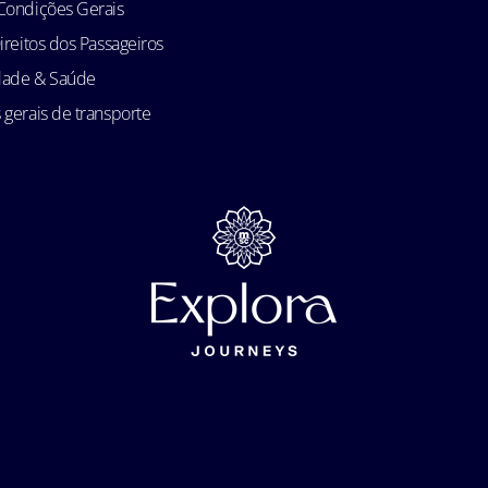
Condições Gerais
ireitos dos Passageiros
idade & Saúde
gerais de transporte