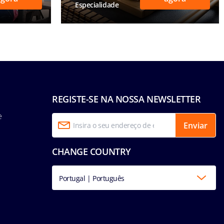
Especialidade
REGISTE-SE NA NOSSA NEWSLETTER
e
Enviar
CHANGE COUNTRY
Portugal | Português