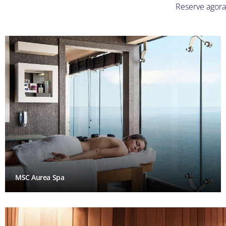
Reserve agor
MSC Aurea Spa