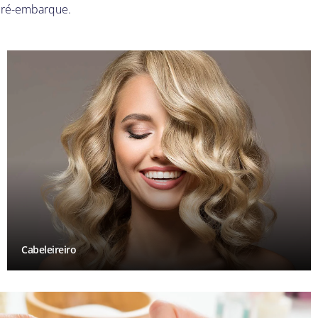
 pré-embarque.
Cabeleireiro