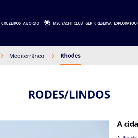
 CRUZEIROS
A BORDO
MSC YACHT CLUB
GERIR RESERVA
EXPLORA JOU
Rhodes
Mediterrâneo
RODES/LINDOS
A cid
A ilha d