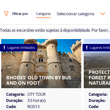
Seleccionar categoria
Filtrar por
Categoria
Todas as excursões estão sujeitas à disponibilidade. Por favor,
Lugares limitados
Lugares limi
PROTECT
RHODES' OLD TOWN BY BUS
FOREST 
AND ON FOOT
NATURAL
Categoria:
CITY TOUR
Categoria:
Duração:
3.5 hora(s)
Duração:
Code:
ROD13
Code: