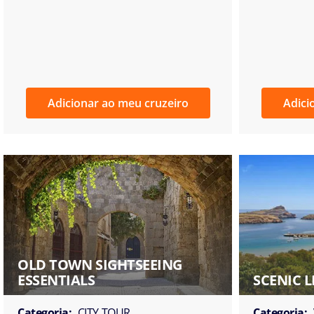
Adicionar ao meu cruzeiro
Adici
OLD TOWN SIGHTSEEING
ESSENTIALS
SCENIC 
Categoria:
CITY TOUR
Categoria: