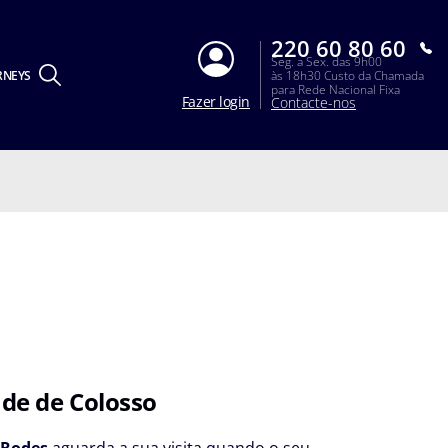
220 60 80 60
Seg. a Sex. das 9h00
RNEYS
às 18h30 Custo da Chamada
para Rede Nacional Fixa
Fazer login
Contacte-nos
ade de Colosso
e
Rodes
aguarda a sua visita quando o seu