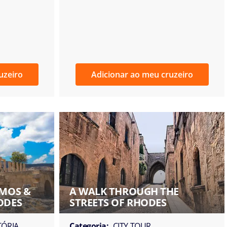
uzeiro
Adicionar ao meu cruzeiro
IMOS &
A WALK THROUGH THE
ODES
STREETS OF RHODES
TÓRIA
Categoria:
CITY TOUR