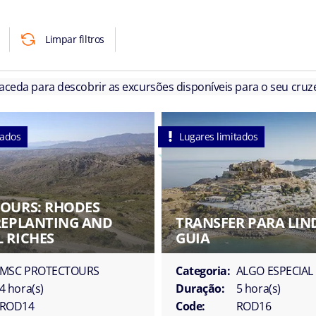
Limpar filtros
 aceda para descobrir as excursões disponíveis para o seu cruze
tados
Lugares limitados
OURS: RHODES
REPLANTING AND
TRANSFER PARA LIN
 RICHES
GUIA
MSC PROTECTOURS
Categoria:
ALGO ESPECIAL
4 hora(s)
Duração:
5 hora(s)
ROD14
Code:
ROD16